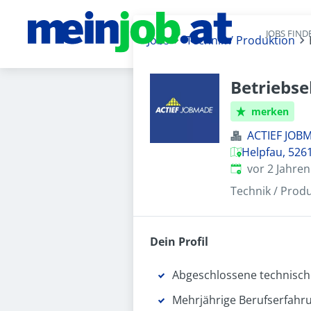
JOBS FIND
Jobs
Technik / Produktion
Betriebse
merken
ACTIEF JO
Helpfau, 526
Veröffentlicht
:
vor 2 Jahren
Technik / Prod
Dein Profil
Abgeschlossene technisch
Mehrjährige Berufserfahr