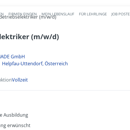
EN
FIRMEN FINDEN
MEIN LEBENSLAUF
FÜR LEHRLINGE
JOB POST
Haupt-Navigation
Betriebselektriker (m/w/d)
lektriker (m/w/d)
BMADE GmbH
1 Helpfau-Uttendorf, Österreich
uktion
Vollzeit
e Ausbildung
ung erwünscht