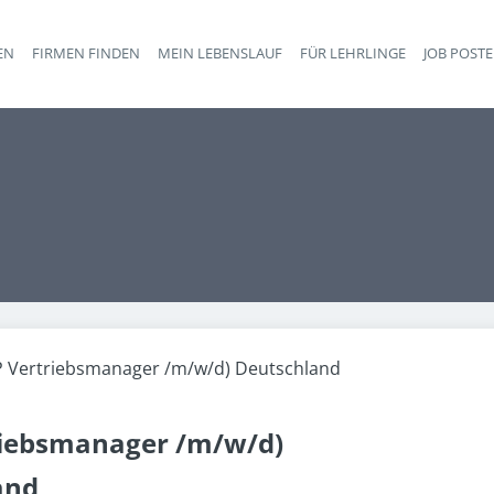
EN
FIRMEN FINDEN
MEIN LEBENSLAUF
FÜR LEHRLINGE
JOB POST
Haupt-Navigation
 Vertriebsmanager /m/w/d) Deutschland
riebsmanager /m/w/d)
and