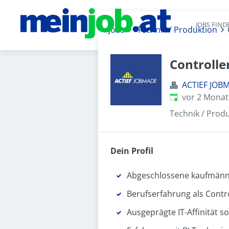
JOBS FIND
Jobs
Technik / Produktion
Controlle
ACTIEF JO
Veröffentlicht
:
vor 2 Mona
Technik / Prod
Dein Profil
Abgeschlossene kaufmänn
Berufserfahrung als Cont
Ausgeprägte IT-Affinität s