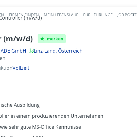
EN
FIRMEN FINDEN
MEIN LEBENSLAUF
FÜR LEHRLINGE
JOB POST
Haupt-Navigation
Controller (m/w/d)
r (m/w/d)
merken
BMADE GmbH
Linz-Land, Österreich
ten
uktion
Vollzeit
ische Ausbildung
roller in einem produzierenden Unternehmen
owie sehr gute MS-Office Kenntnisse