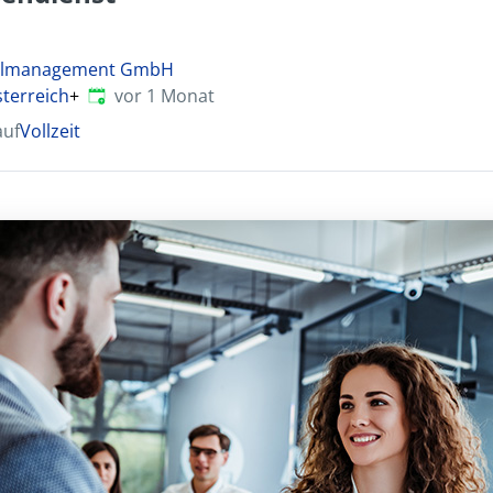
nalmanagement GmbH
Veröffentlicht
:
sterreich
+
vor 1 Monat
auf
Vollzeit