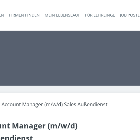
EN
FIRMEN FINDEN
MEIN LEBENSLAUF
FÜR LEHRLINGE
JOB POST
Haupt-Navigation
 Account Manager (m/w/d) Sales Außendienst
unt Manager (m/w/d)
ßendienst