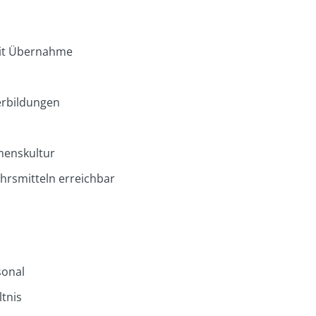
mit Übernahme
erbildungen
enskultur
ehrsmitteln erreichbar
sonal
ltnis