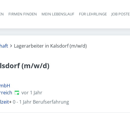
EN
FIRMEN FINDEN
MEIN LEBENSLAUF
FÜR LEHRLINGE
JOB POST
Haupt-Navigation
haft
Lagerarbeiter in Kalsdorf (m/w/d)
lsdorf (m/w/d)
 GmbH
Veröffentlicht
:
rreich
vor 1 Jahr
lzeit
+
0 - 1 Jahr Berufserfahrung