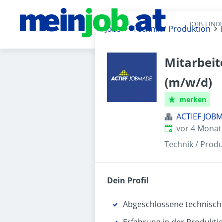
JOBS FIND
Jobs
Technik / Produktion
Mitarbeit
(m/w/d)
merken
ACTIEF JO
Veröffentlicht
:
vor 4 Mona
Technik / Prod
Dein Profil
Abgeschlossene technische