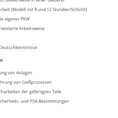
n, idealerweise in einer Gießerei
arbeit (Modell mit 8 und 12 Stunden/Schicht)
wie eigener PKW
ientierte Arbeitsweise
 Deutschkenntnisse
en
ung von Anlagen
ührung von Gießprozessen
harbeiten der gefertigten Teile
Sicherheits- und PSA-Bestimmungen