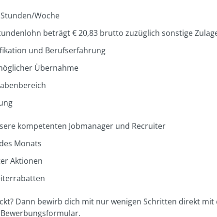
,5 Stunden/Woche
Stundenlohn beträgt € 20,83 brutto zuzüglich sonstige Zulag
fikation und Berufserfahrung
t möglicher Übernahme
gabenbereich
dung
nsere kompetenten Jobmanager und Recruiter
n des Monats
ter Aktionen
iterrabatten
ckt? Dann bewirb dich mit nur wenigen Schritten direkt mit
 Bewerbungsformular.