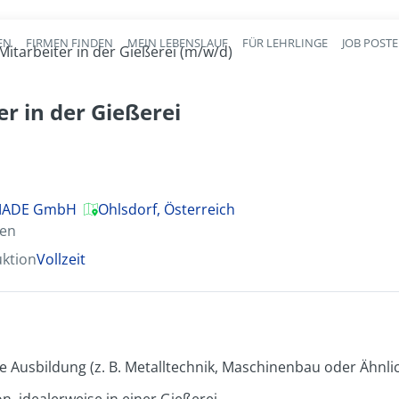
EN
FIRMEN FINDEN
MEIN LEBENSLAUF
FÜR LEHRLINGE
JOB POST
Haupt-Navigation
Mitarbeiter in der Gießerei (m/w/d)
er in der Gießerei
BMADE GmbH
Ohlsdorf, Österreich
ten
uktion
Vollzeit
 Ausbildung (z. B. Metalltechnik, Maschinenbau oder Ähnli