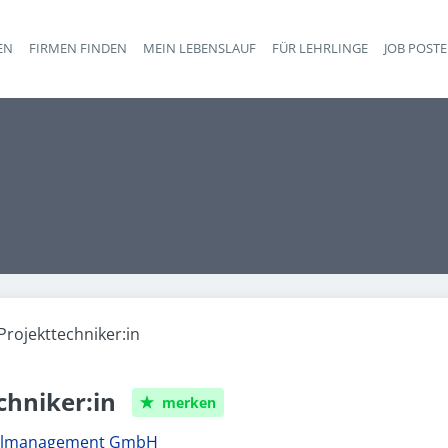
EN
FIRMEN FINDEN
MEIN LEBENSLAUF
FÜR LEHRLINGE
JOB POST
Haupt-Navigation
Projekttechniker:in
chniker:in
merken
nalmanagement GmbH