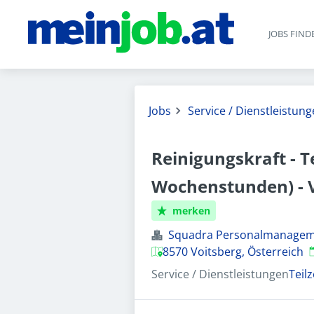
JOBS FIND
Jobs
Service / Dienstleistun
Reinigungskraft - Te
Wochenstunden) - 
merken
Squadra Personalmanage
V
8570 Voitsberg, Österreich
Service / Dienstleistungen
Teilz