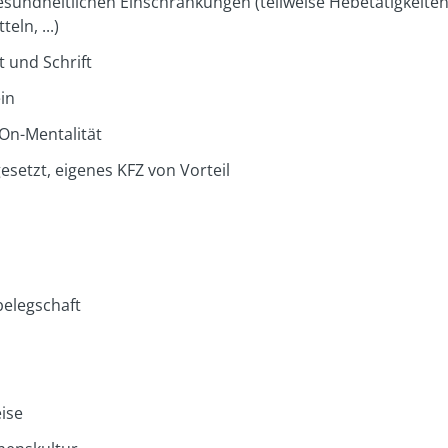
esundheitlichen Einschränkungen (teilweise Hebetätigkeite
ln, ...)
 und Schrift
in
On-Mentalität
esetzt, eigenes KFZ von Vorteil
elegschaft
ise