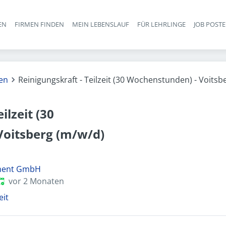
EN
FIRMEN FINDEN
MEIN LEBENSLAUF
FÜR LEHRLINGE
JOB POST
Haupt-Navigation
gen
Reinigungskraft - Teilzeit (30 Wochenstunden) - Voitsb
ilzeit (30
Voitsberg (m/w/d)
ment GmbH
eröffentlicht
:
vor 2 Monaten
eit