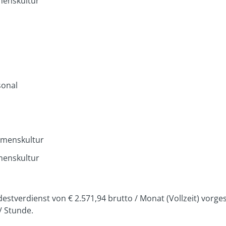
enskultur
sonal
hmenskultur
enskultur
ndestverdienst von € 2.571,94 brutto / Monat (Vollzeit) vorg
/ Stunde.