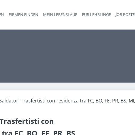
EN
FIRMEN FINDEN
MEIN LEBENSLAUF
FÜR LEHRLINGE
JOB POST
Haupt-Navigation
Saldatori Trasfertisti con residenza tra FC, BO, FE, PR, BS, MI
Trasfertisti con
tra FC, BO, FE, PR, BS,