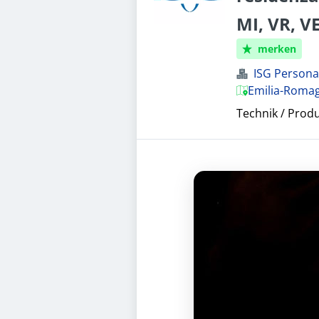
MI, VR, VE
merken
ISG Perso
Emilia-Romagn
Technik / Prod