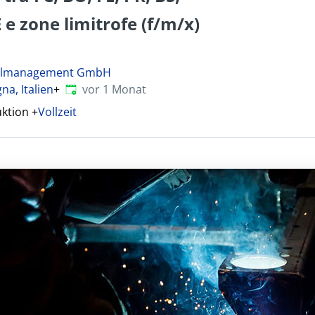
 e zone limitrofe (f/m/x)
nalmanagement GmbH
Veröffentlicht
:
a, Italien
+
vor 1 Monat
uktion
+
Vollzeit