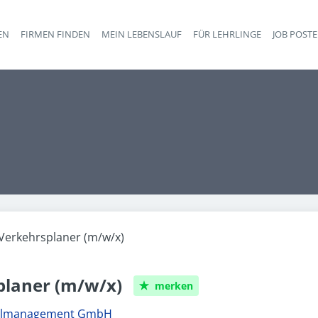
EN
FIRMEN FINDEN
MEIN LEBENSLAUF
FÜR LEHRLINGE
JOB POST
Haupt-Navigation
Verkehrsplaner (m/w/x)
planer (m/w/x)
merken
nalmanagement GmbH