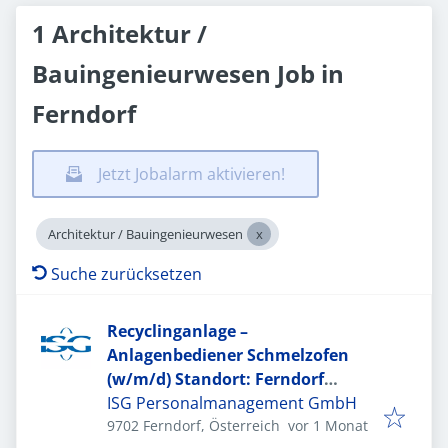
1 Architektur /
Bauingenieurwesen Job in
Ferndorf
Jetzt Jobalarm aktivieren!
Architektur / Bauingenieurwesen
Suche zurücksetzen
Recyclinganlage –
Anlagenbediener Schmelzofen
(w/m/d) Standort: Ferndorf
(Österreich)
ISG Personalmanagement GmbH
Veröffentlicht
:
9702 Ferndorf, Österreich
vor 1 Monat