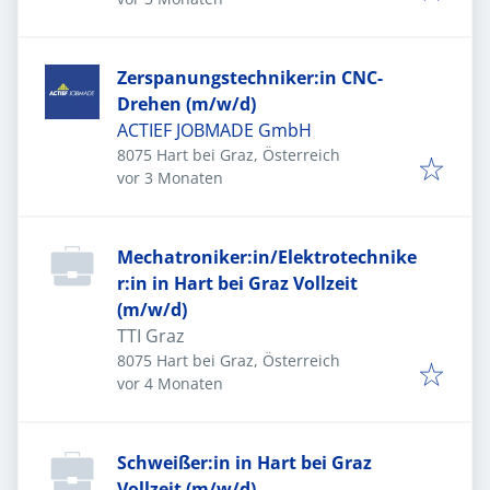
Zerspanungstechniker:in CNC-
Drehen (m/w/d)
ACTIEF JOBMADE GmbH
8075 Hart bei Graz, Österreich
Veröffentlicht
:
vor 3 Monaten
Mechatroniker:in/Elektrotechnike
r:in in Hart bei Graz Vollzeit
(m/w/d)
TTI Graz
8075 Hart bei Graz, Österreich
Veröffentlicht
:
vor 4 Monaten
Schweißer:in in Hart bei Graz
Vollzeit (m/w/d)