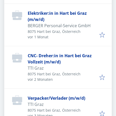
Elektriker:in in Hart bei Graz
(m/w/d)
BERGER Personal-Service GmbH
8075 Hart bei Graz, Österreich
Veröffentlicht
:
vor 1 Monat
CNC- Dreher:in in Hart bei Graz
Vollzeit (m/w/d)
TTI Graz
8075 Hart bei Graz, Österreich
Veröffentlicht
:
vor 2 Monaten
Verpacker/Verlader (m/w/d)
TTI Graz
8075 Hart bei Graz, Österreich
Veröffentlicht
:
vor 3 Monaten