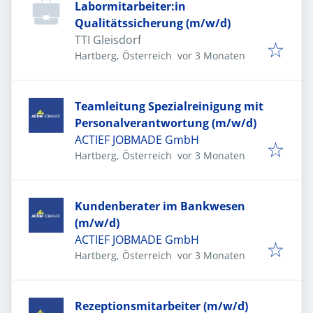
Labormitarbeiter:in
Qualitätssicherung (m/w/d)
TTI Gleisdorf
Veröffentlicht
:
Hartberg, Österreich
vor 3 Monaten
Teamleitung Spezialreinigung mit
Personalverantwortung (m/w/d)
ACTIEF JOBMADE GmbH
Veröffentlicht
:
Hartberg, Österreich
vor 3 Monaten
Kundenberater im Bankwesen
(m/w/d)
ACTIEF JOBMADE GmbH
Veröffentlicht
:
Hartberg, Österreich
vor 3 Monaten
Rezeptionsmitarbeiter (m/w/d)