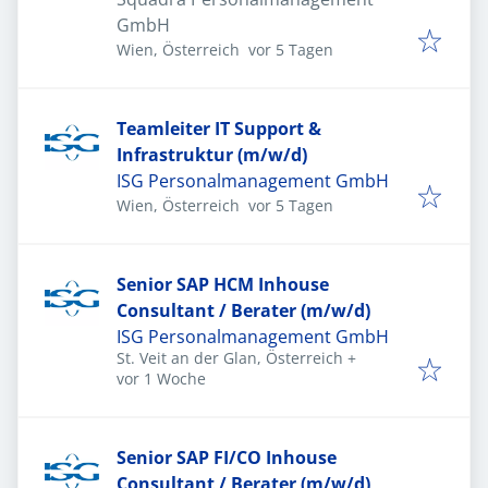
GmbH
Veröffentlicht
:
Wien, Österreich
vor 5 Tagen
Teamleiter IT Support &
Infrastruktur (m/w/d)
ISG Personalmanagement GmbH
Veröffentlicht
:
Wien, Österreich
vor 5 Tagen
Senior SAP HCM Inhouse
Consultant / Berater (m/w/d)
ISG Personalmanagement GmbH
St. Veit an der Glan, Österreich
+
Veröffentlicht
:
vor 1 Woche
Senior SAP FI/CO Inhouse
Consultant / Berater (m/w/d)