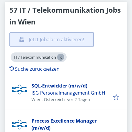
57 IT / Telekommunikation Jobs
in Wien
Jetzt Jobalarm aktivieren!
IT / Telekommunikation
Suche zurücksetzen
SQL-Entwickler (m/w/d)
ISG Personalmanagement GmbH
Veröffentlicht
:
Wien, Österreich
vor 2 Tagen
Process Excellence Manager
(m/w/d)