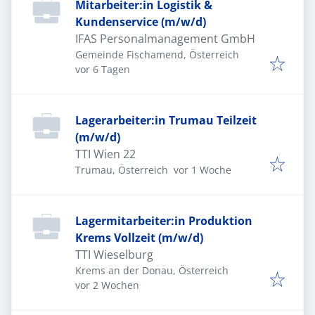
Mitarbeiter:in Logistik &
Kundenservice (m/w/d)
IFAS Personalmanagement GmbH
Gemeinde Fischamend, Österreich
Veröffentlicht
:
vor 6 Tagen
Lagerarbeiter:in Trumau Teilzeit
(m/w/d)
TTI Wien 22
Veröffentlicht
:
Trumau, Österreich
vor 1 Woche
Lagermitarbeiter:in Produktion
Krems Vollzeit (m/w/d)
TTI Wieselburg
Krems an der Donau, Österreich
Veröffentlicht
:
vor 2 Wochen