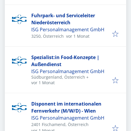
Fuhrpark- und Serviceleiter
Niederösterreich
ISG Personalmanagement GmbH
Veröffentlicht
:
3250, Österreich
vor 1 Monat
Spezialist:in Food-Konzepte |
Außendienst
ISG Personalmanagement GmbH
Südburgenland, Österreich
+
Veröffentlicht
:
vor 1 Monat
Disponent im internationalen
Fernverkehr (M/W/D) - Wien
ISG Personalmanagement GmbH
2401 Fischamend, Österreich
Veröffentlicht
:
vor 1 Monat