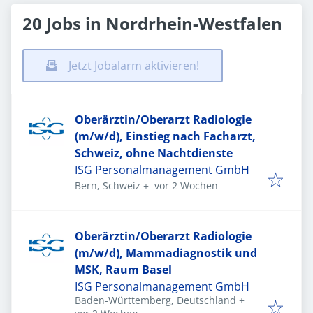
20 Jobs in Nordrhein-Westfalen
Jetzt Jobalarm aktivieren!
Oberärztin/Oberarzt Radiologie
(m/w/d), Einstieg nach Facharzt,
Schweiz, ohne Nachtdienste
ISG Personalmanagement GmbH
Veröffentlicht
:
Bern, Schweiz
+
vor 2 Wochen
Oberärztin/Oberarzt Radiologie
(m/w/d), Mammadiagnostik und
MSK, Raum Basel
ISG Personalmanagement GmbH
Baden-Württemberg, Deutschland
+
Veröffentlicht
: