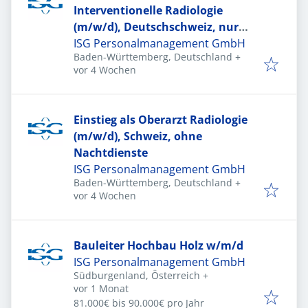
Interventionelle Radiologie
(m/w/d), Deutschschweiz, nur
Hintergrunddienste
ISG Personalmanagement GmbH
Baden-Württemberg, Deutschland
+
Veröffentlicht
:
vor 4 Wochen
Einstieg als Oberarzt Radiologie
(m/w/d), Schweiz, ohne
Nachtdienste
ISG Personalmanagement GmbH
Baden-Württemberg, Deutschland
+
Veröffentlicht
:
vor 4 Wochen
Bauleiter Hochbau Holz w/m/d
ISG Personalmanagement GmbH
Südburgenland, Österreich
+
Veröffentlicht
:
vor 1 Monat
81.000€ bis 90.000€ pro Jahr