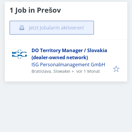
1 Job in Prešov
Jetzt Jobalarm aktivieren!
DO Territory Manager / Slovakia
(dealer-owned network)
ISG Personalmanagement GmbH
Veröffentlicht
:
Bratislava, Slowakei
+
vor 1 Monat