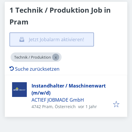
1 Technik / Produktion Job in
Pram
Jetzt Jobalarm aktivieren!
Technik / Produktion
Suche zurücksetzen
Instandhalter / Maschinenwart
(m/w/d)
ACTIEF JOBMADE GmbH
Veröffentlicht
:
4742 Pram, Österreich
vor 1 Jahr