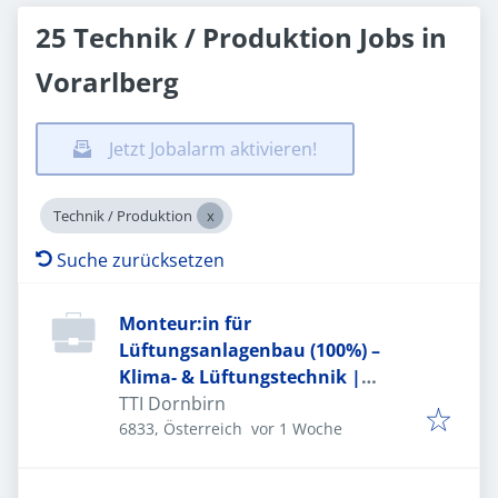
25 Technik / Produktion Jobs in
Vorarlberg
Jetzt Jobalarm aktivieren!
Technik / Produktion
Suche zurücksetzen
Monteur:in für
Lüftungsanlagenbau (100%) –
Klima- & Lüftungstechnik |
Wohnbau bis Industrie (m/w/d)
TTI Dornbirn
Veröffentlicht
:
6833, Österreich
vor 1 Woche