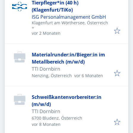
Tierpfleger*in (40 h)
(Klagenfurt/TiKo)
ISG Personalmanagement GmbH
Klagenfurt am Wörthersee, Österreich
+
Veröffentlicht
:
vor 2 Monaten
Materialrunder:in/Bieger:in im
Metallbereich (m/w/d)
TTI Dornbirn
Veröffentlicht
:
Nenzing, Österreich
vor 6 Monaten
Schweißkantenvorbereiter:in
(m/w/d)
TTI Dornbirn
6700 Bludenz, Österreich
Veröffentlicht
:
vor 8 Monaten