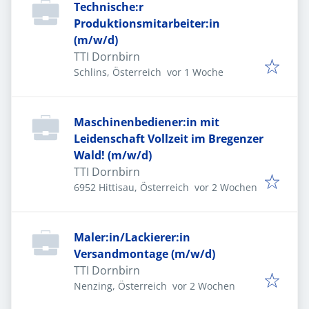
Technische:r
Produktionsmitarbeiter:in
(m/w/d)
TTI Dornbirn
Veröffentlicht
:
Schlins, Österreich
vor 1 Woche
Maschinenbediener:in mit
Leidenschaft Vollzeit im Bregenzer
Wald! (m/w/d)
TTI Dornbirn
Veröffentlicht
:
6952 Hittisau, Österreich
vor 2 Wochen
Maler:in/Lackierer:in
Versandmontage (m/w/d)
TTI Dornbirn
Veröffentlicht
:
Nenzing, Österreich
vor 2 Wochen