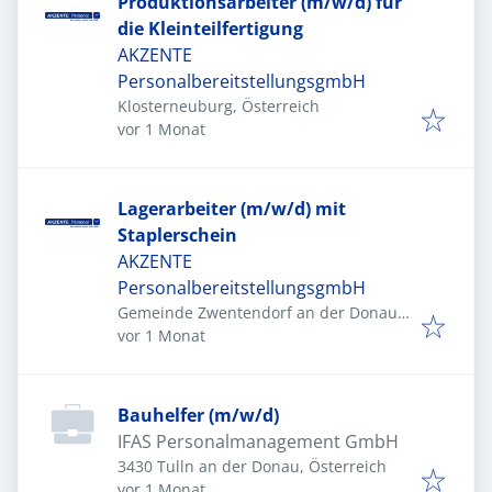
Produktionsarbeiter (m/w/d) für
die Kleinteilfertigung
AKZENTE
PersonalbereitstellungsgmbH
Klosterneuburg, Österreich
Veröffentlicht
:
vor 1 Monat
Lagerarbeiter (m/w/d) mit
Staplerschein
AKZENTE
PersonalbereitstellungsgmbH
Gemeinde Zwentendorf an der Donau,
Veröffentlicht
:
Österreich
vor 1 Monat
Bauhelfer (m/w/d)
IFAS Personalmanagement GmbH
3430 Tulln an der Donau, Österreich
Veröffentlicht
:
vor 1 Monat