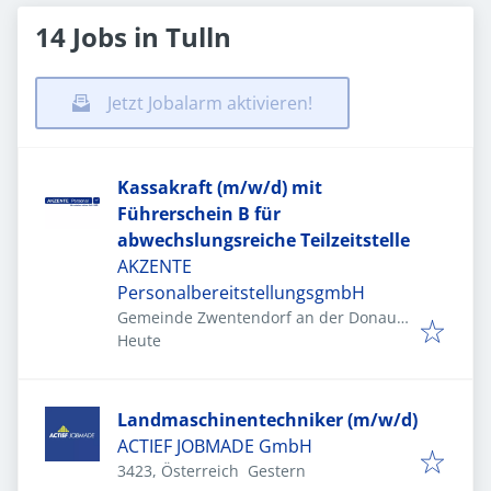
14 Jobs in Tulln
Jetzt Jobalarm aktivieren!
Kassakraft (m/w/d) mit
Führerschein B für
abwechslungsreiche Teilzeitstelle
AKZENTE
PersonalbereitstellungsgmbH
Gemeinde Zwentendorf an der Donau,
Veröffentlicht
:
Österreich
Heute
Landmaschinentechniker (m/w/d)
ACTIEF JOBMADE GmbH
Veröffentlicht
:
3423, Österreich
Gestern