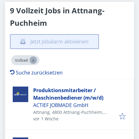
9 Vollzeit Jobs in Attnang-
Puchheim
Jetzt Jobalarm aktivieren!
Vollzeit
Suche zurücksetzen
Produktionsmitarbeiter /
Maschinenbediener (m/w/d)
ACTIEF JOBMADE GmbH
Attnang, 4800 Attnang-Puchheim,
Veröffentlicht
:
Österreich
vor 1 Woche