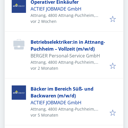
Operativer Einkäufer
ACTIEF JOBMADE GmbH
Attnang, 4800 Attnang-Puchheim,
Veröffentlicht
:
Österreich
vor 2 Wochen
Betriebselektriker:in in Attnang-
Puchheim – Vollzeit (m/w/d)
BERGER Personal-Service GmbH
Attnang, 4800 Attnang-Puchheim,
Veröffentlicht
:
Österreich
vor 2 Monaten
Bäcker im Bereich Süß- und
Backwaren (m/w/d)
ACTIEF JOBMADE GmbH
Attnang, 4800 Attnang-Puchheim,
Veröffentlicht
:
Österreich
vor 5 Monaten