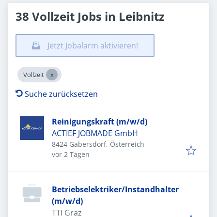
38 Vollzeit Jobs in Leibnitz
Jetzt Jobalarm aktivieren!
Vollzeit
Suche zurücksetzen
Reinigungskraft (m/w/d)
ACTIEF JOBMADE GmbH
8424 Gabersdorf, Österreich
Veröffentlicht
:
vor 2 Tagen
Betriebselektriker/Instandhalter
(m/w/d)
TTI Graz