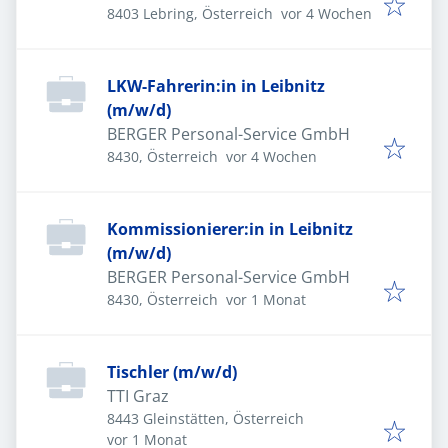
Veröffentlicht
:
8403 Lebring, Österreich
vor 4 Wochen
LKW-Fahrerin:in in Leibnitz
(m/w/d)
BERGER Personal-Service GmbH
Veröffentlicht
:
8430, Österreich
vor 4 Wochen
Kommissionierer:in in Leibnitz
(m/w/d)
BERGER Personal-Service GmbH
Veröffentlicht
:
8430, Österreich
vor 1 Monat
Tischler (m/w/d)
TTI Graz
8443 Gleinstätten, Österreich
Veröffentlicht
:
vor 1 Monat