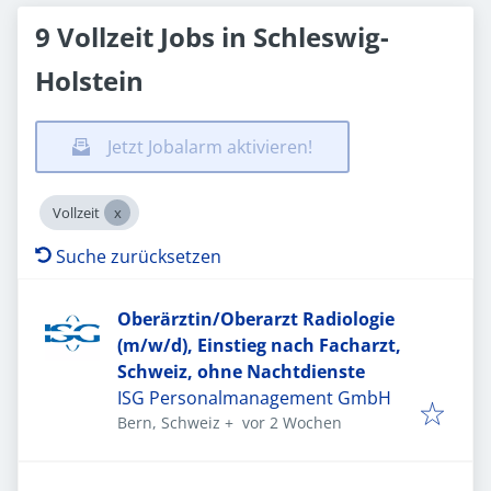
9 Vollzeit Jobs in Schleswig-
Holstein
Jetzt Jobalarm aktivieren!
Vollzeit
Suche zurücksetzen
Oberärztin/Oberarzt Radiologie
(m/w/d), Einstieg nach Facharzt,
Schweiz, ohne Nachtdienste
ISG Personalmanagement GmbH
Veröffentlicht
:
Bern, Schweiz
+
vor 2 Wochen