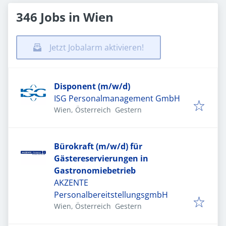
346 Jobs in Wien
Jetzt Jobalarm aktivieren!
Disponent (m/w/d)
ISG Personalmanagement GmbH
Veröffentlicht
:
Wien, Österreich
Gestern
Bürokraft (m/w/d) für
Gästereservierungen in
Gastronomiebetrieb
AKZENTE
PersonalbereitstellungsgmbH
Veröffentlicht
:
Wien, Österreich
Gestern