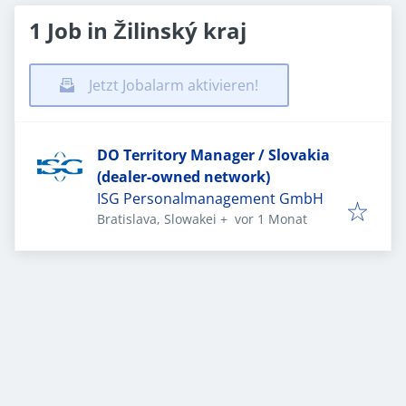
1 Job in Žilinský kraj
Jetzt Jobalarm aktivieren!
DO Territory Manager / Slovakia
(dealer-owned network)
ISG Personalmanagement GmbH
Veröffentlicht
:
Bratislava, Slowakei
+
vor 1 Monat