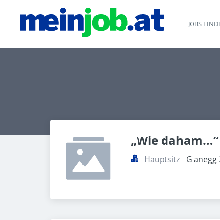
JOBS FIND
„Wie daham…“ 
Hauptsitz
Glanegg 