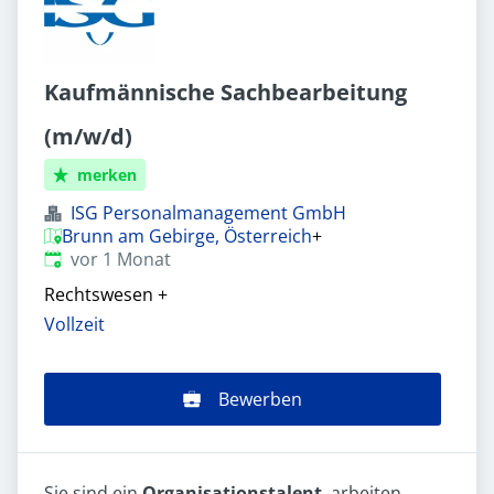
Kaufmännische Sachbearbeitung
(m/w/d)
merken
ISG Personalmanagement GmbH
Brunn am Gebirge, Österreich
+
Veröffentlicht
:
vor 1 Monat
Rechtswesen
+
Vollzeit
Bewerben
Sie sind ein
Organisationstalent
, arbeiten