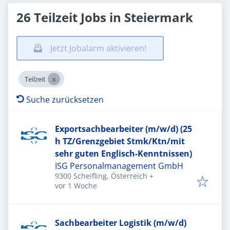
26 Teilzeit Jobs in Steiermark
Jetzt Jobalarm aktivieren!
Teilzeit
Suche zurücksetzen
Exportsachbearbeiter (m/w/d) (25
h TZ/Grenzgebiet Stmk/Ktn/mit
sehr guten Englisch-Kenntnissen)
ISG Personalmanagement GmbH
9300 Scheifling, Österreich
+
Veröffentlicht
:
vor 1 Woche
Sachbearbeiter Logistik (m/w/d)